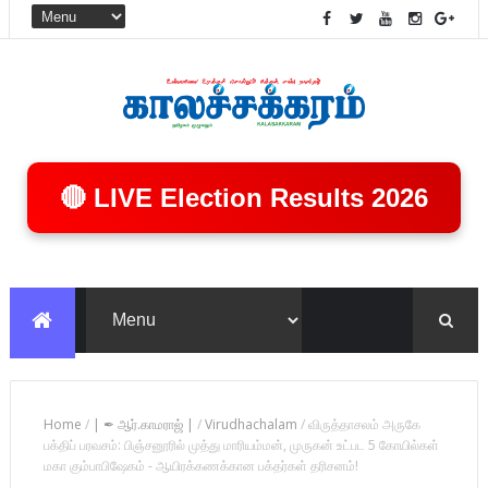
🔴 LIVE Election Results 2026
Home
/
| ✒ ஆர்.காமராஜ் |
/
Virudhachalam
/
விருத்தாசலம் அருகே
பக்திப் பரவசம்: பிஞ்சனூரில் முத்து மாரியம்மன், முருகன் உட்பட 5 கோயில்கள்
மகா கும்பாபிஷேகம் - ஆயிரக்கணக்கான பக்தர்கள் தரிசனம்!