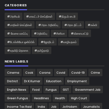
CATEGORIES
#அரசியல்
#மாவட்டச் செய்திகள்
#நிருபர் டைரி
#மாநிலச் செய்திகள்
#அரசு அறிவிப்பு
#அரசு திட்டம்
#கல்வி
# வேலை வாய்ப்பு
#அறிவிப்பு
#சினிமா
#விளையாட்டு
#டோக்கியோ ஒலிம்பிக்
#ஜோதிடம்
#வாழியநலம்
#உதவித் தொகை
#தமிழ்நாடு
NEWS LABELS
Cinema
Cook
Corona
Covid
Covid-19
Crime
District
Dr.K.Kumar
Education
Employment
English News
Food
Fungus
GST
Government Job
Green Fungus
Headlines
Health
High Court
Income Tax Raid
India
Job
Jothidam
Journalists