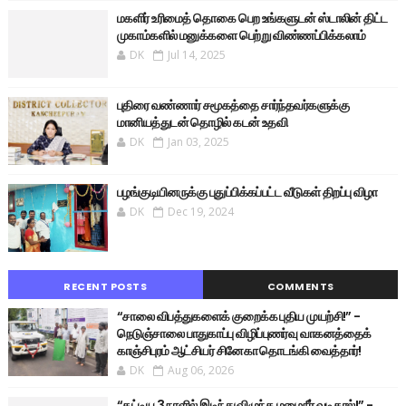
மகளிர் உரிமைத் தொகை பெற உங்களுடன் ஸ்டாலின் திட்ட
முகாம்களில் மனுக்களை பெற்று விண்ணப்பிக்கலாம்
DK
Jul 14, 2025
புதிரை வண்ணார் சமூகத்தை சார்ந்தவர்களுக்கு
மானியத்துடன் தொழில் கடன் உதவி
DK
Jan 03, 2025
பழங்குடியினருக்கு புதுப்பிக்கப்பட்ட வீடுகள் திறப்பு விழா
DK
Dec 19, 2024
RECENT POSTS
COMMENTS
“சாலை விபத்துகளைக் குறைக்க புதிய முயற்சி!” -
நெடுஞ்சாலை பாதுகாப்பு விழிப்புணர்வு வாகனத்தைக்
காஞ்சிபுரம் ஆட்சியர் சினேகா தொடங்கி வைத்தார்!
DK
Aug 06, 2026
“கட்டிய 3 நாளில் இடிந்து விழுந்த மழைநீர் வடிகால்!” -