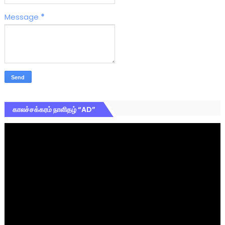
Message
*
காலச்சக்கரம் நாளிதழ் “AD”