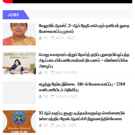
JOBS
வேலூரில் ஆகஸ்ட் 2-ஆம் தேதி மாபெரும் தனியார் துறை
வேலைவாய்ப்பு முகாம்
DK
Jul 21, 2025
பொது சுகாதாரம் மற்றும் நோய்த் தடுப்பு துறையில் ஒப்பந்த
அடிப்படையில் பணியாளர்கள் நியமனம் – விண்ணப்பிக்க
அழைப்பு
DK
Mar 26, 2025
எழுத்து தேர்வு இல்லை.. SBI-ல் வேலை வாய்ப்பு - 1,194
காலி பணியிடம் அறிவிப்பு
DK
Feb 20, 2025
10 ஆம் வகுப்பு, ஐடிஐ படித்தவர்களுக்கு சென்னையில்
உள்ள மத்திய தோல் ஆராய்ச்சி நிறுவனத்தில் வேலை
DK
Jan 25, 2025