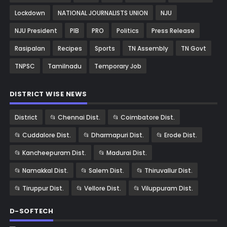
Lockdown
NATIONAL JOURNALISTS UNION
NJU
NJU President
PIB
PRO
Politics
Press Release
Rasipalan
Recipes
Sports
TN Assembly
TN Govt
TNPSC
Tamilnadu
Temporary Job
DISTRICT WISE NEWS
District
📂 Chennai Dist.
📂 Coimbatore Dist.
📂 Cuddalore Dist.
📂 Dharmapuri Dist.
📂 Erode Dist.
📂 Kancheepuram Dist.
📂 Madurai Dist.
📂 Namakkal Dist.
📂 Salem Dist.
📂 Thiruvallur Dist.
📂 Tiruppur Dist.
📂 Vellore Dist.
📂 Viluppuram Dist.
D-SOFTECH