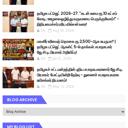
தமிழக பட்ஜெட் 2026-27: "கடன் சுமை ரூ.10 லட்சம்
கோடி; ஊழலை ஒழித்து வருவாயை பெருக்குவோம்!" -
நிதியமைச்சர் மரிய வில்சன் உரை!
DK
Aug 05, 2026
மகளிர் உரிமைத் தொகை ரூ.2,500-ஆக உயருமா? |
தமிழக பட்ஜெட் ஆகஸ்ட் 5-ல் தாக்கல்: சபாநாயகர்
ஜே.சி.டி.பிரபாகர் அறிவிப்பு!
DK
Jul 21, 2026
தமிழகச் சட்டமன்றத்தின் புதிய சபாநாயகரானார் ஜே.சி.டி.
பிரபாகர்: போட்டியின்றி தேர்வு - துணைச் சபாநாயகராக
ரவிசங்கர் நியமனம்!
DK
May 12, 2026
BLOG ARCHIVE
MY BLOG LIST