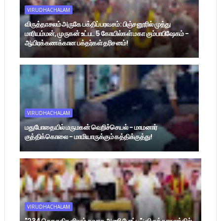
VIRUDHACHALAM
விருத்தாசலம் அருகே பக்திப் பரவசம்: பிஞ்சனூரில் முத்து
மாரியம்மன், முருகன் உட்பட 5 கோயில்கள் மகா கும்பாபிஷேகம் -
ஆயிரக்கணக்கான பக்தர்கள் தரிசனம்!
VIRUDHACHALAM
மதுபோதையில் மருமகன் வெறிச்செயல் - மாமனார்
குத்திக்கொலை - மாமியாருக்கும் கத்திக்குத்து!
VIRUDHACHALAM
"234 தொகுதிகளிலும் தவாக அணி போட்டி": விருத்தாசலத்தில்