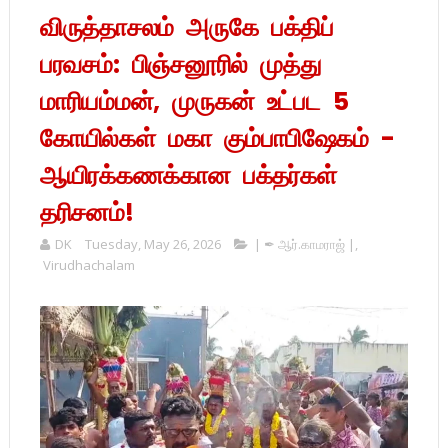
விருத்தாசலம் அருகே பக்திப்
பரவசம்: பிஞ்சனூரில் முத்து
மாரியம்மன், முருகன் உட்பட 5
கோயில்கள் மகா கும்பாபிஷேகம் -
ஆயிரக்கணக்கான பக்தர்கள்
தரிசனம்!
DK
Tuesday, May 26, 2026
| ✒ ஆர்.காமராஜ் |
,
Virudhachalam