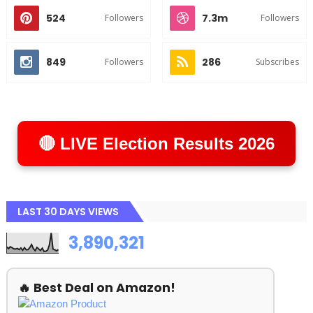
524
7.3m
Followers
Followers
849
286
Followers
Subscribes
🔴 LIVE Election Results 2026
LAST 30 DAYS VIEWS
3,890,321
🔥 Best Deal on Amazon!