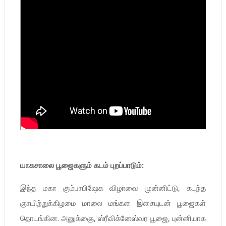
யாகசாலை பூஜைகளும் கடம் புறப்பாடும்:
இந்த மகா கும்பாபிஷேக விழாவை முன்னிட்டு, கடந்த
ஞாயிற்றுக்கிழமை மாலை மங்கள இசையுடன் பூஜைகள்
தொடங்கின. அனுக்ஞை, ஸ்ரீவிக்னேஸ்வர பூஜை, புன்னியாக