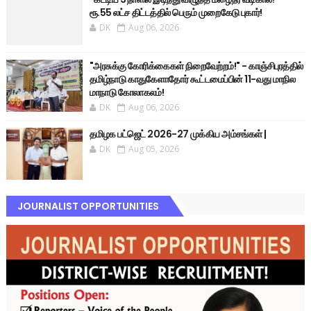
ரூ.55 லட்ச திட்டத்தில் பெரும் முறைகேடு புகார்!
DK
Aug 06, 2026
"அரசுக்கு கோரிக்கைகள் நிறைவேற்றம்!" - காஞ்சிபுரத்தில்
தமிழ்நாடு காதுகேளாதோர் கூட்டமைப்பின் 11-வது மாநில
மாநாடு கோலாகலம்!
DK
Aug 06, 2026
தமிழக பட்ஜெட் 2026-27 முக்கிய அம்சங்கள் |
DK
Aug 05, 2026
JOURNALIST OPPORTUNITIES